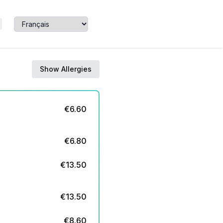
Show Allergies
€
6.60
€
6.80
€
13.50
€
13.50
€
8.60