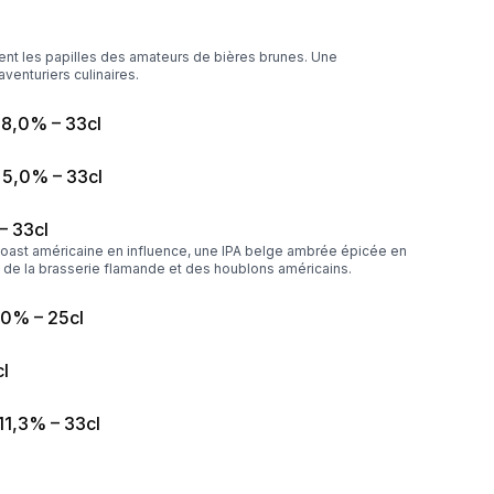
ent les papilles des amateurs de bières brunes. Une
enturiers culinaires.
 8,0% – 33cl
 5,0% – 33cl
– 33cl
ast américaine en influence, une IPA belge ambrée épicée en
 de la brasserie flamande et des houblons américains.
,0% – 25cl
l
11,3% – 33cl