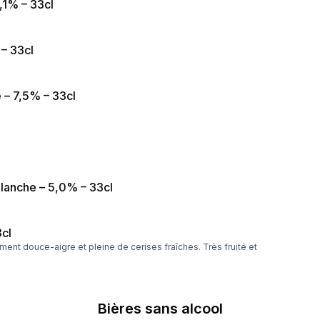
,1% – 33cl
– 33cl
 – 7,5% – 33cl
blanche – 5,0% – 33cl
3cl
ment douce-aigre et pleine de cerises fraîches. Très fruité et
Bières sans alcool