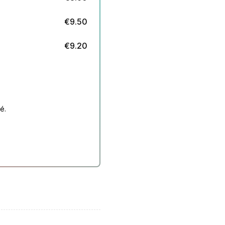
€
9.50
€
9.20
é.