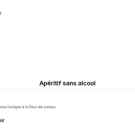
s
Apéritif sans alcool
eau tonique à la fleur de sureau
ir