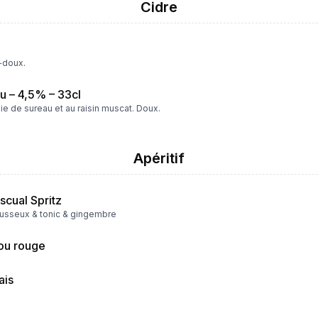
Cidre
-doux.
u – 4,5% – 33cl
ie de sureau et au raisin muscat. Doux.
Apéritif
cual Spritz
ousseux & tonic & gingembre
 ou rouge
ais