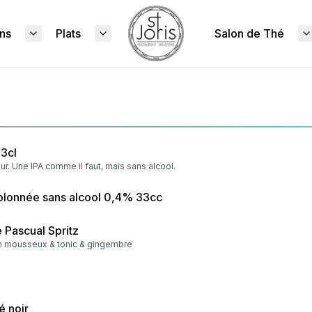
ns
Plats
Salon de Thé
33cl
ur. Une IPA comme il faut, mais sans alcool.
blonnée sans alcool 0,4% 33cc
 Pascual Spritz
in mousseux & tonic & gingembre
é noir